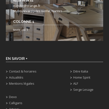
02 28 16 08 32
viajulio@orange.fr
96 Boulevard Jules Verne, Nantes
COLONNE 1
texte col 1
EN SAVOIR +
Contact & horaires
Ditre Italia
Actualités
Home Spirit
Mentions légales
ALF
Serge Lesage
Dexo
Calligaris