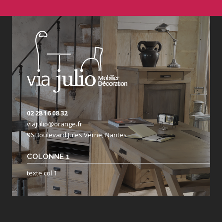
02 28 16 08 32
viajulio@orange.fr
96 Boulevard Jules Verne, Nantes
COLONNE 1
texte col 1