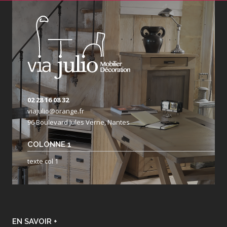
02 28 16 08 32
viajulio@orange.fr
96 Boulevard Jules Verne, Nantes
COLONNE 1
texte col 1
EN SAVOIR +