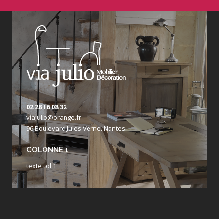
02 28 16 08 32
viajulio@orange.fr
96 Boulevard Jules Verne, Nantes
COLONNE 1
texte col 1