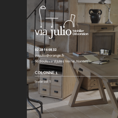
02 28 16 08 32
viajulio@orange.fr
96 Boulevard Jules Verne, Nantes
COLONNE 1
texte col 1