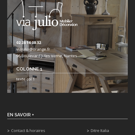
02 28 16 08 32
viajulio@orange.fr
96 Boulevard Jules Verne, Nantes
COLONNE 1
texte col 1
EN SAVOIR +
Contact & horaires
Ditre Italia