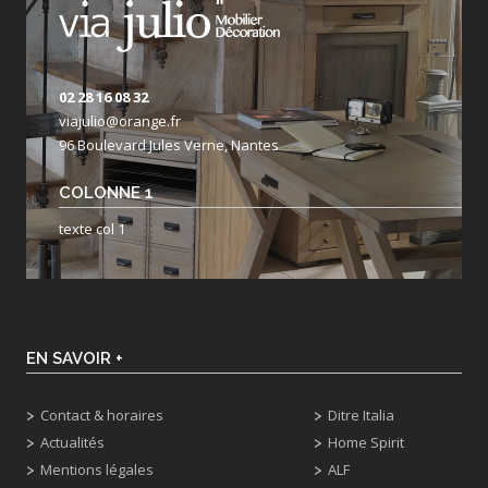
02 28 16 08 32
viajulio@orange.fr
96 Boulevard Jules Verne, Nantes
COLONNE 1
texte col 1
EN SAVOIR +
Contact & horaires
Ditre Italia
Actualités
Home Spirit
Mentions légales
ALF