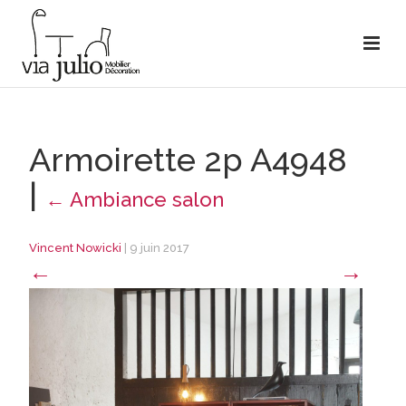
Armoirette 2p A4948
|
←
Ambiance salon
Vincent Nowicki
|
9 juin 2017
←
→