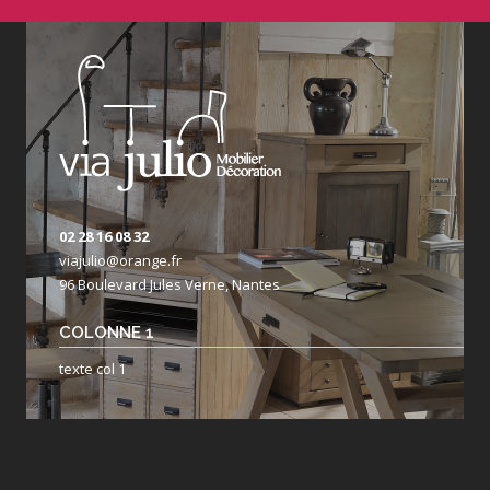
02 28 16 08 32
viajulio@orange.fr
96 Boulevard Jules Verne, Nantes
COLONNE 1
texte col 1