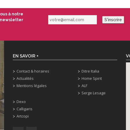
vous à notre
votre@email.com
newsletter
S'inscrire
EN SAVOIR +
V
Contact & horaires
Ditre Italia
Actualités
Home Spirit
Mentions légales
ALF
Serge Lesage
Dexo
Calligaris
Artcopi