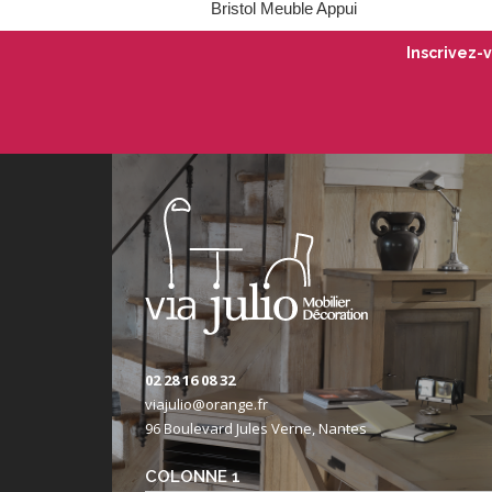
Bristol Meuble Appui
Inscrivez-
02 28 16 08 32
viajulio@orange.fr
96 Boulevard Jules Verne, Nantes
COLONNE 1