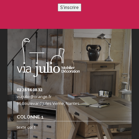
S'inscrire
02 28 16 08 32
viajulio@orange.fr
96 Boulevard Jules Verne, Nantes
COLONNE 1
texte col 1