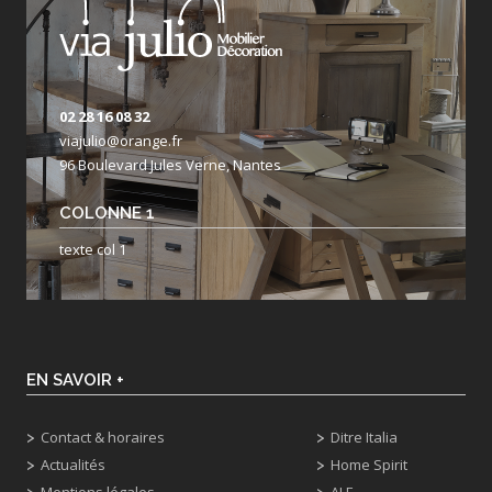
02 28 16 08 32
viajulio@orange.fr
96 Boulevard Jules Verne, Nantes
COLONNE 1
texte col 1
EN SAVOIR +
Contact & horaires
Ditre Italia
Actualités
Home Spirit
Mentions légales
ALF