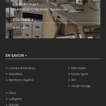
viajulio@orange.fr
96 Boulevard Jules Verne, Nantes
COLONNE 1
texte col 1
EN SAVOIR +
Contact & horaires
Ditre Italia
Actualités
Home Spirit
Mentions légales
ALF
Serge Lesage
Dexo
Calligaris
Artcopi