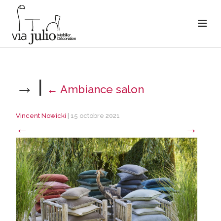
→
|
←
Ambiance salon
Vincent Nowicki
|
15 octobre 2021
←
→