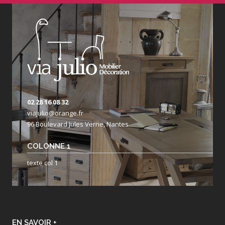
02 28 16 08 32
viajulio@orange.fr
96 Boulevard Jules Verne, Nantes
COLONNE 1
texte col 1
EN SAVOIR +