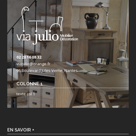
02 28 16 08 32
viajulio@orange.fr
96 Boulevard Jules Verne, Nantes
COLONNE 1
texte col 1
EN SAVOIR +