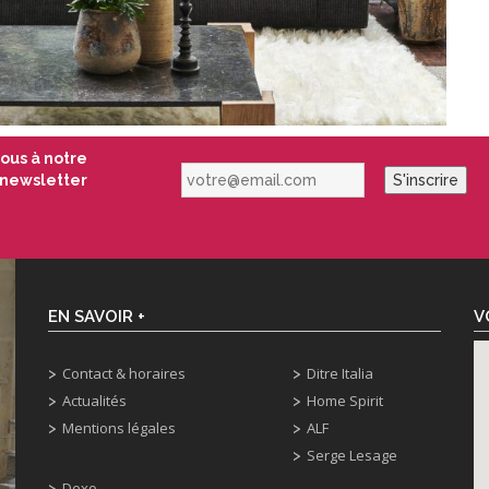
vous à notre
votre@email.com
newsletter
S'inscrire
EN SAVOIR +
V
Contact & horaires
Ditre Italia
Actualités
Home Spirit
Mentions légales
ALF
Serge Lesage
Dexo