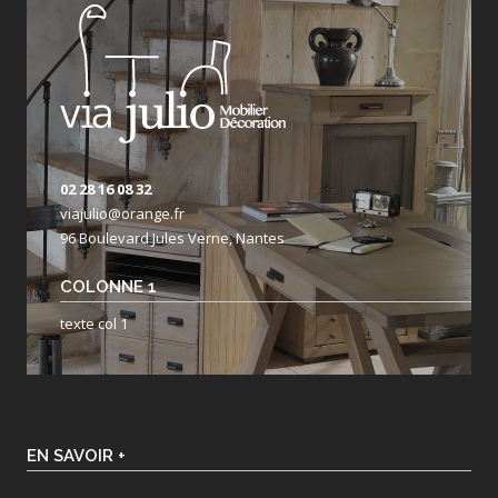
02 28 16 08 32
viajulio@orange.fr
96 Boulevard Jules Verne, Nantes
COLONNE 1
texte col 1
EN SAVOIR +