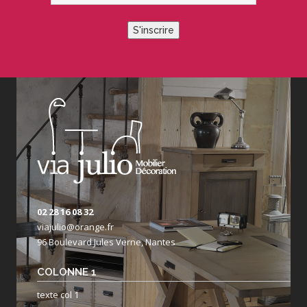
S'inscrire
02 28 16 08 32
viajulio@orange.fr
96 Boulevard Jules Verne, Nantes
COLONNE 1
texte col 1