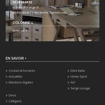
02 28 16 08 32
viajulio@orange.fr
96 Boulevard Jules Verne, Nantes
COLONNE 1
texte col 1
EN SAVOIR +
Contact & horaires
Ditre Italia
Actualités
Home Spirit
Mentions légales
ALF
Serge Lesage
Dexo
Calligaris