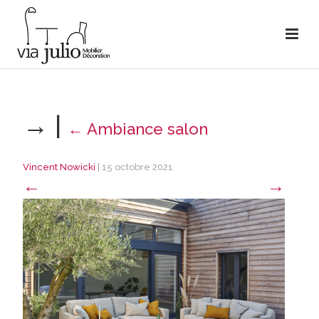
→
|
←
Ambiance salon
Vincent Nowicki
|
15 octobre 2021
←
→