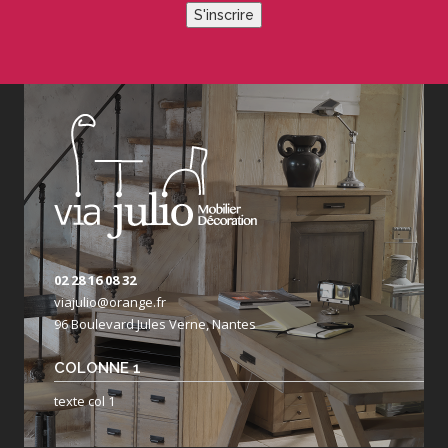
S'inscrire
02 28 16 08 32
viajulio@orange.fr
96 Boulevard Jules Verne, Nantes
COLONNE 1
texte col 1