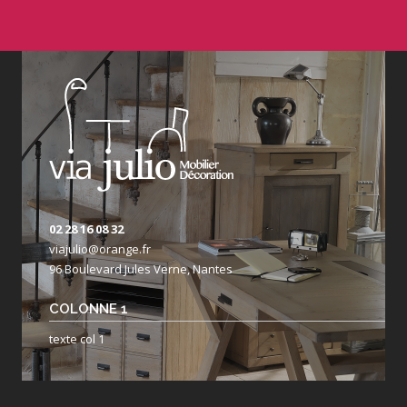
02 28 16 08 32
viajulio@orange.fr
96 Boulevard Jules Verne, Nantes
COLONNE 1
texte col 1