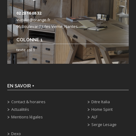
02 28 16 08 32
viajulio@orange.fr
96 Boulevard Jules Verne, Nantes
COLONNE 1
texte col 1
EN SAVOIR +
Contact & horaires
Ditre Italia
Actualités
Home Spirit
Mentions légales
ALF
Serge Lesage
Dexo