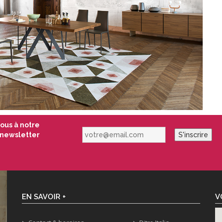
vous à notre
votre@email.com
newsletter
S'inscrire
EN SAVOIR +
V