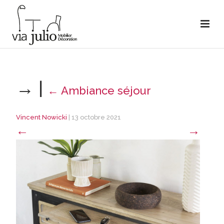
→
|
←
Ambiance séjour
Vincent Nowicki
|
13 octobre 2021
←
→