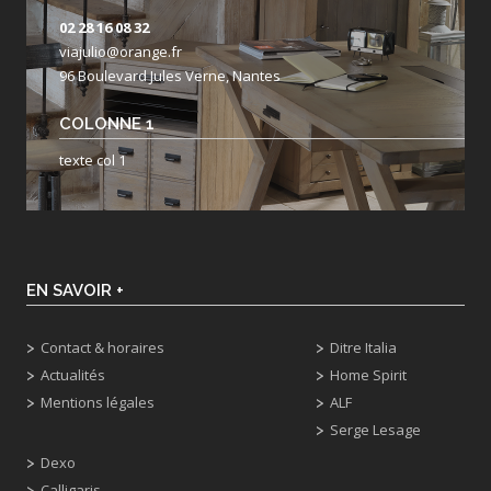
02 28 16 08 32
viajulio@orange.fr
96 Boulevard Jules Verne, Nantes
COLONNE 1
texte col 1
EN SAVOIR +
Contact & horaires
Ditre Italia
Actualités
Home Spirit
Mentions légales
ALF
Serge Lesage
Dexo
Calligaris