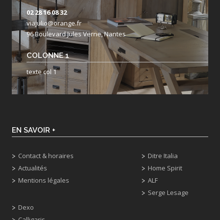
02 28 16 08 32
viajulio@orange.fr
96 Boulevard Jules Verne, Nantes
COLONNE 1
texte col 1
EN SAVOIR +
Contact & horaires
Ditre Italia
Actualités
Home Spirit
Mentions légales
ALF
Serge Lesage
Dexo
Calligaris