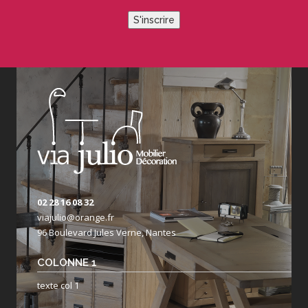
S'inscrire
02 28 16 08 32
viajulio@orange.fr
96 Boulevard Jules Verne, Nantes
COLONNE 1
texte col 1