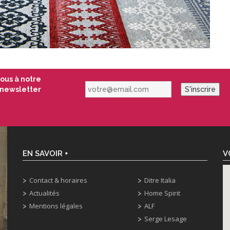
vous à notre
votre@email.com
newsletter
S'inscrire
EN SAVOIR +
V
Contact & horaires
Ditre Italia
Actualités
Home Spirit
Mentions légales
ALF
Serge Lesage