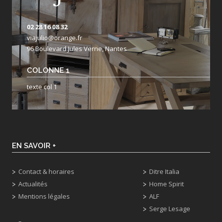
02 28 16 08 32
viajulio@orange.fr
96 Boulevard Jules Verne, Nantes
COLONNE 1
texte col 1
EN SAVOIR +
Contact & horaires
Ditre Italia
Actualités
Home Spirit
Mentions légales
ALF
Serge Lesage