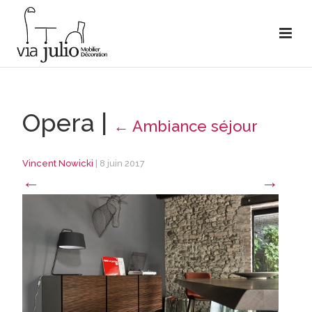
Opera
|
←
Ambiance séjour
Vincent Nowicki
|
8 juin 2017
←
→