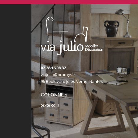
02 28 16 08 32
viajulio@orange.fr
96 Boulevard Jules Verne, Nantes
COLONNE 1
texte col 1