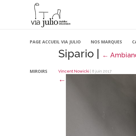
PAGE ACCUEIL VIA JULIO
NOS MARQUES
C
Sipario
|
←
Ambianc
MIROIRS
Vincent Nowicki
|
8 juin 2017
←