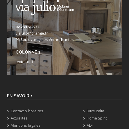
02 28 16 08 32
viajulio@orange.fr
96 Boulevard Jules Verne, Nantes
COLONNE 1
texte col 1
EN SAVOIR +
Contact & horaires
Ditre Italia
Actualités
Home Spirit
Mentions légales
ALF