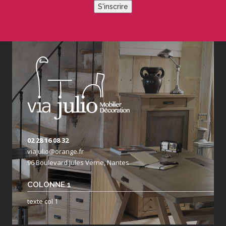
S'inscrire
02 28 16 08 32
viajulio@orange.fr
96 Boulevard Jules Verne, Nantes
COLONNE 1
texte col 1