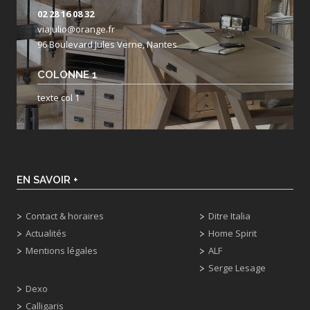
02 28 16 08 32
viajulio@orange.fr
96 Boulevard Jules Verne, Nantes
COLONNE 1
texte col 1
EN SAVOIR +
Contact & horaires
Ditre Italia
Actualités
Home Spirit
Mentions légales
ALF
Serge Lesage
Dexo
Calligaris