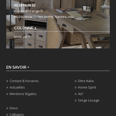
02 28 16 08 32
viajulio@orange.fr
96 Boulevard Jules Verne, Nantes
COLONNE 1
texte col 1
EN SAVOIR +
Contact & horaires
Ditre Italia
Actualités
Home Spirit
Mentions légales
ALF
Serge Lesage
Dexo
Calligaris