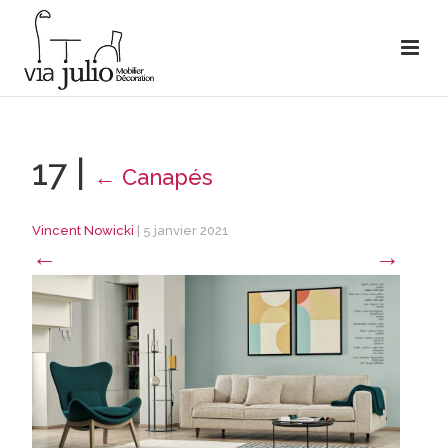
17
|
←
Canapés
Vincent Nowicki
|
5 janvier 2021
←
→