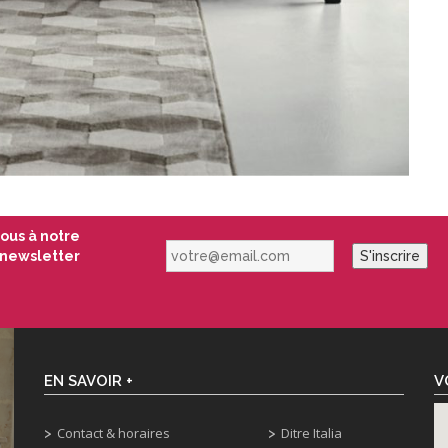
vous à notre
votre@email.com
newsletter
S'inscrire
EN SAVOIR +
V
Contact & horaires
Ditre Italia