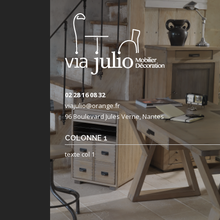
02 28 16 08 32
viajulio@orange.fr
96 Boulevard Jules Verne, Nantes
COLONNE 1
texte col 1