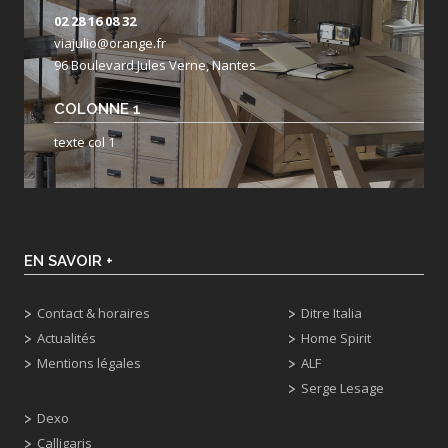
02 28 16 08 32
viajulio@orange.fr
96 Boulevard Jules Verne, Nantes
COLONNE 1
texte col 1
EN SAVOIR +
Contact & horaires
Ditre Italia
Actualités
Home Spirit
Mentions légales
ALF
Serge Lesage
Dexo
Calligaris