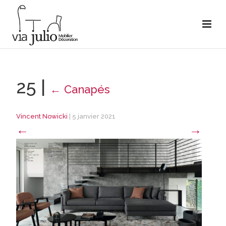
25
|
←
Canapés
Vincent Nowicki
|
5 janvier 2021
←
→