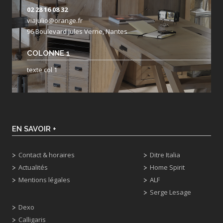
02 28 16 08 32
viajulio@orange.fr
96 Boulevard Jules Verne, Nantes
COLONNE 1
texte col 1
EN SAVOIR +
Contact & horaires
Ditre Italia
Actualités
Home Spirit
Mentions légales
ALF
Serge Lesage
Dexo
Calligaris