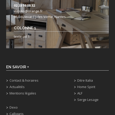
02 28 16 08 32
viajulio@orange.fr
96 Boulevard Jules Verne, Nantes
COLONNE 1
texte col 1
EN SAVOIR +
Contact & horaires
Ditre Italia
Actualités
Home Spirit
Mentions légales
ALF
Serge Lesage
Dexo
Calligaris