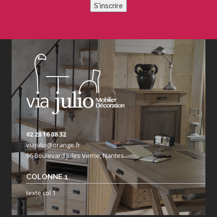
S'inscrire
02 28 16 08 32
viajulio@orange.fr
96 Boulevard Jules Verne, Nantes
COLONNE 1
texte col 1