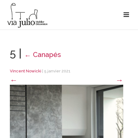
5
|
←
Canapés
Vincent Nowicki
|
5 janvier 2021
←
→