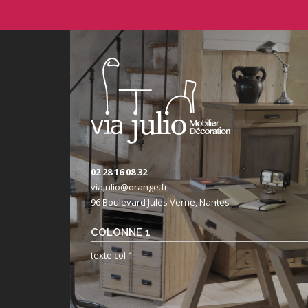
02 28 16 08 32
viajulio@orange.fr
96 Boulevard Jules Verne, Nantes
COLONNE 1
texte col 1