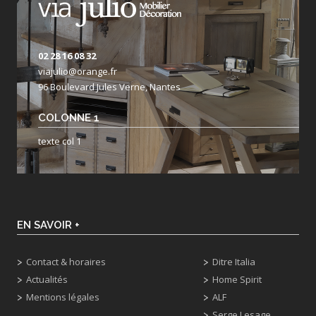
02 28 16 08 32
viajulio@orange.fr
96 Boulevard Jules Verne, Nantes
COLONNE 1
texte col 1
EN SAVOIR +
Contact & horaires
Ditre Italia
Actualités
Home Spirit
Mentions légales
ALF
Serge Lesage