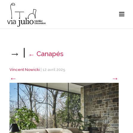
→
|
←
Canapés
Vincent Nowicki
|
12 avril 2025
←
→