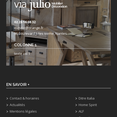
02 28 16 08 32
viajulio@orange.fr
96 Boulevard Jules Verne, Nantes
COLONNE 1
texte col 1
EN SAVOIR +
Contact & horaires
Ditre Italia
Actualités
Home Spirit
Mentions légales
ALF