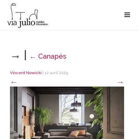
→
|
←
Canapés
Vincent Nowicki
|
12 avril 2025
←
→