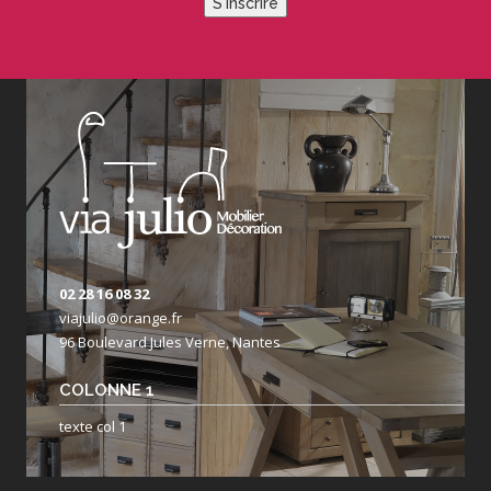
S'inscrire
02 28 16 08 32
viajulio@orange.fr
96 Boulevard Jules Verne, Nantes
COLONNE 1
texte col 1