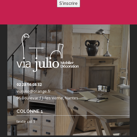
S'inscrire
02 28 16 08 32
viajulio@orange.fr
96 Boulevard Jules Verne, Nantes
COLONNE 1
texte col 1