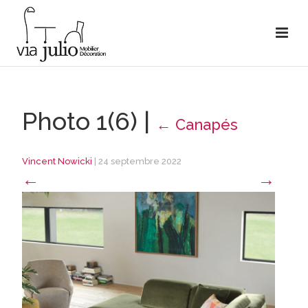
Photo 1(6)
|
←
Canapés
Vincent Nowicki
|
24 septembre 2022
←
→