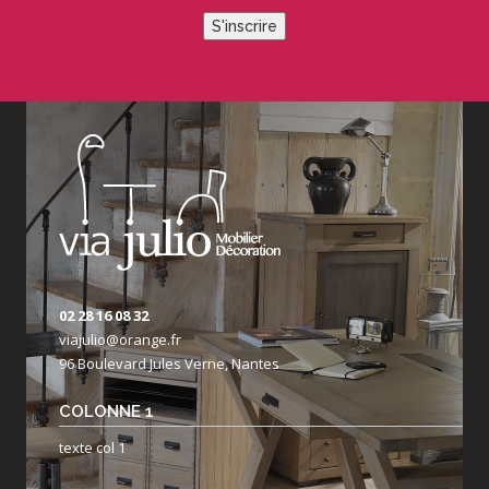
S'inscrire
02 28 16 08 32
viajulio@orange.fr
96 Boulevard Jules Verne, Nantes
COLONNE 1
texte col 1