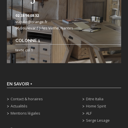
02 28 16 08 32
viajulio@orange.fr
96 Boulevard Jules Verne, Nantes
COLONNE 1
texte col 1
EN SAVOIR +
Contact & horaires
Ditre Italia
Actualités
Home Spirit
Mentions légales
ALF
Serge Lesage