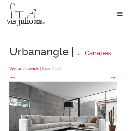
Urbanangle
|
←
Canapés
Vincent Nowicki
|
8 juin 2017
←
→