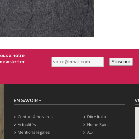
vous à notre
votre@email.com
newsletter
S'inscrire
EN SAVOIR +
V
Contact & horaires
Ditre Italia
Actualités
Home Spirit
Mentions légales
ALF