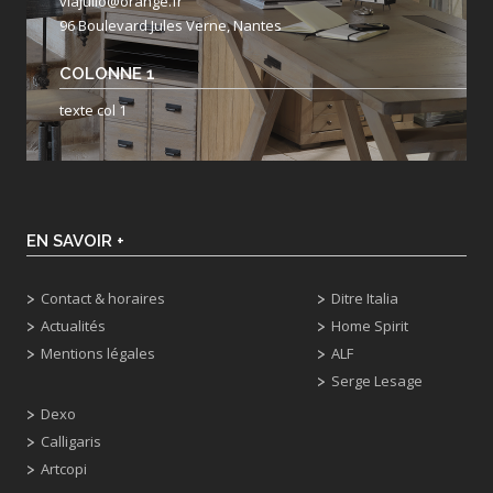
viajulio@orange.fr
96 Boulevard Jules Verne, Nantes
COLONNE 1
texte col 1
EN SAVOIR +
Contact & horaires
Ditre Italia
Actualités
Home Spirit
Mentions légales
ALF
Serge Lesage
Dexo
Calligaris
Artcopi