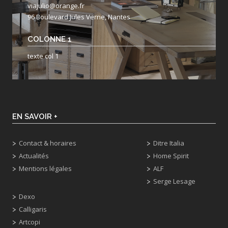
viajulio@orange.fr
96 Boulevard Jules Verne, Nantes
COLONNE 1
texte col 1
EN SAVOIR +
Contact & horaires
Ditre Italia
Actualités
Home Spirit
Mentions légales
ALF
Serge Lesage
Dexo
Calligaris
Artcopi