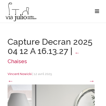
Capture Decran 2025
04 12 A 16.13.27
|
←
Chaises
Vincent Nowicki
|
12 avril 2025
←
→