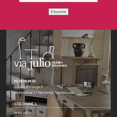
S'inscrire
02 28 16 08 32
viajulio@orange.fr
96 Boulevard Jules Verne, Nantes
COLONNE 1
texte col 1