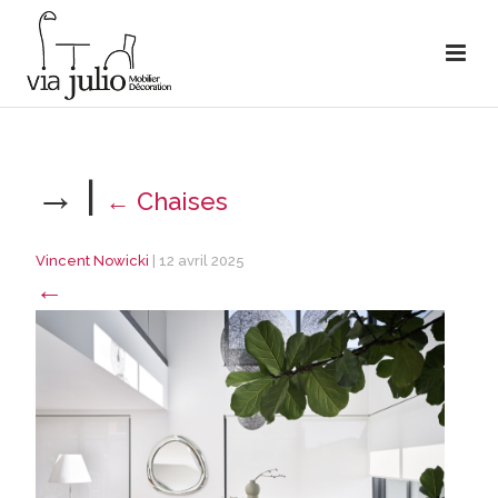
→
|
←
Chaises
Vincent Nowicki
|
12 avril 2025
←