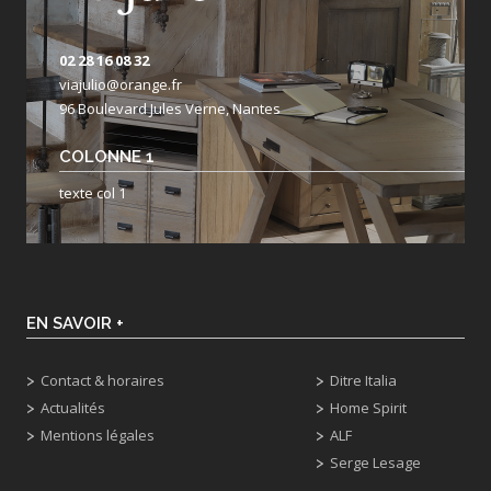
02 28 16 08 32
viajulio@orange.fr
96 Boulevard Jules Verne, Nantes
COLONNE 1
texte col 1
EN SAVOIR +
Contact & horaires
Ditre Italia
Actualités
Home Spirit
Mentions légales
ALF
Serge Lesage